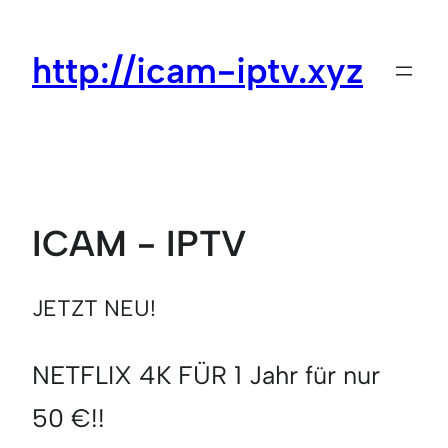
Zum
Inhalt
http://icam-iptv.xyz
springen
ICAM - IPTV
JETZT NEU!
NETFLIX 4K FÜR 1 Jahr für nur
50 €!!