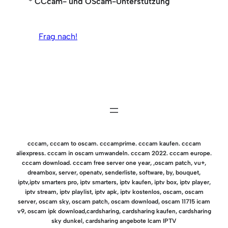
* CCcam- und OScam-Unterstützung
Frag nach!
cccam, cccam to oscam. cccamprime. cccam kaufen. cccam
aliexpress. cccam in oscam umwandeln. cccam 2022. cccam europe.
cccam download. cccam free server one year, ,oscam patch, vu+,
dreambox, server, openatv, senderliste, software, by, bouquet,
iptv,iptv smarters pro, iptv smarters, iptv kaufen, iptv box, iptv player,
iptv stream, iptv playlist, iptv apk, iptv kostenlos, oscam, oscam
server, oscam sky, oscam patch, oscam download, oscam 11715 icam
v9, oscam ipk download,cardsharing, cardsharing kaufen, cardsharing
sky dunkel, cardsharing angebote Icam IPTV